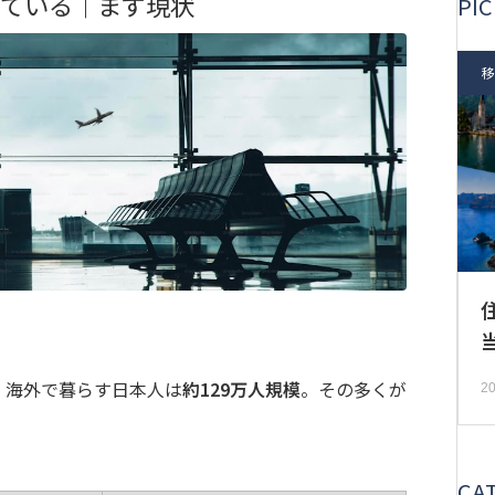
えている｜まず現状
PIC
移
、海外で暮らす日本人は
約129万人規模
。その多くが
20
CA