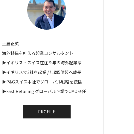
土居正英
海外移住を叶える起業コンサルタント
▶︎イギリス・スイス在住９年の海外起業家
▶︎イギリスで2社を起業 / 年商5億超へ成長
▶︎P&Gスイス本社でグローバル戦略を統括
▶︎Fast Retailing グローバル企業でCMO歴任
PROFILE