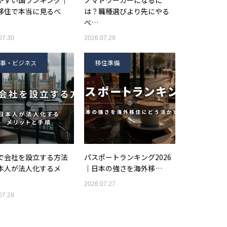
やすい国ランキング｜
ノマドワーカーになるに
移住で本当に見るべ
は？職種選びより先にやる
べ…
07.30
2026.07.29
事・ビジネス
移住準備
で会社を設立する方法
パスポートランキング2026
本人が法人化するメ
｜日本の強さを海外移…
2026.07.27
07.28