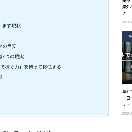
住み
海外
き…
2026.
｜まず現状
仕
金の目安
職3つの現実
分で稼ぐ力」を持って移住する
国
海外
｜日
リ…
2026.